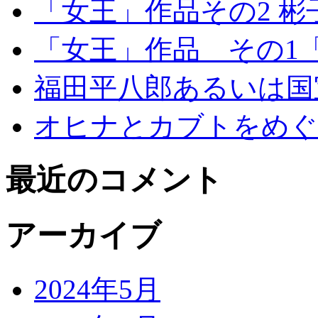
「女王」作品その2 
「女王」作品 その1
福田平八郎あるいは国
オヒナとカブトをめぐ
最近のコメント
アーカイブ
2024年5月