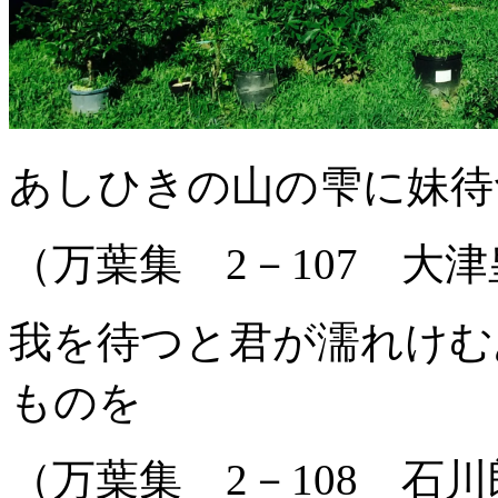
あしひきの山の雫に妹待
（万葉集 2－107 大
我を待つと君が濡れけむ
ものを
（万葉集 2－108 石