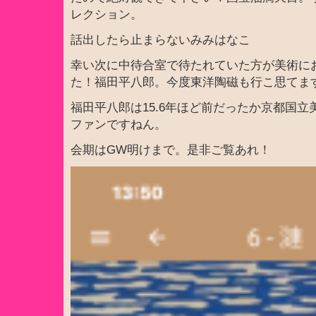
レクション。
話出したら止まらないみみはなこ
幸い次に中待合室で待たれていた方が美術に
た！福田平八郎。今度東洋陶磁も行こ思てま
福田平八郎は15.6年ほど前だったか京都国
ファンですねん。
会期はGW明けまで。是非ご覧あれ！