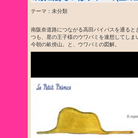
テーマ：未分類
南阪奈道路につながる高田バイパスを通ると
つも、星の王子様のウワバミを連想してしま
今朝の畝傍山。と、ウワバミの図解。