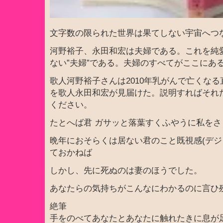
文字数の限られた世界は果てしない宇宙へつ
河野裕子、永田和宏は夫婦である。これを純
ない”夫婦”である。夫婦のすべてがここにあ
歌人河野裕子さんは2010年乳がんで亡くな
を歌人永田和宏が見届けた。説明すればそれ
ください。
たとへば君 ガサッと落葉すくふやうに私を
晩年におそらくは居ない君のこと既視感(デジャ
ておかねば
しかし、先に死ぬのは妻のほうでした。
あなたらの気持ちがこんなにわかるのに言ひ
絶筆
手をのべてあなたとあなたに触れたきに息が